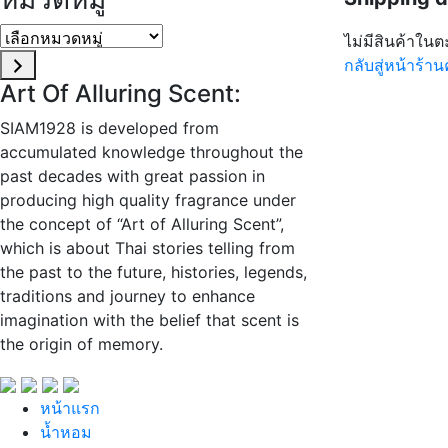
เลือก
ไม่มีสินค้าในต
หมวด
กลับสู่หน้าร้าน
หมู่
Art Of Alluring Scent:
SIAM1928 is developed from
accumulated knowledge throughout the
past decades with great passion in
producing high quality fragrance under
the concept of “Art of Alluring Scent”,
which is about Thai stories telling from
the past to the future, histories, legends,
traditions and journey to enhance
imagination with the belief that scent is
the origin of memory.
หน้าแรก
นํ้าหอม