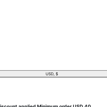
USD, $
discount applied Minimum order USD 40