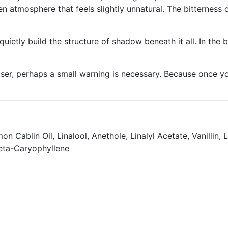
atmosphere that feels slightly unnatural. The bitterness o
etly build the structure of shadow beneath it all. In the ba
loser, perhaps a small warning is necessary. Because once y
 Cablin Oil, Linalool, Anethole, Linalyl Acetate, Vanillin
Beta-Caryophyllene