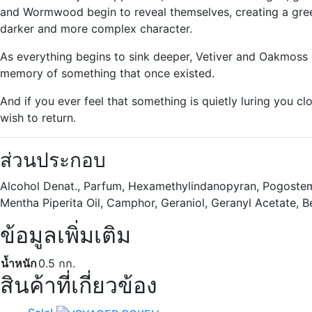
and Wormwood begin to reveal themselves, creating a green 
darker and more complex character.
As everything begins to sink deeper, Vetiver and Oakmoss qui
memory of something that once existed.
And if you ever feel that something is quietly luring you c
wish to return.
ส่วนประกอบ
Alcohol Denat., Parfum, Hexamethylindanopyran, Pogostemon
Mentha Piperita Oil, Camphor, Geraniol, Geranyl Acetate, 
ข้อมูลเพิ่มเติม
น้ำหนัก
0.5 กก.
สินค้าที่เกี่ยวข้อง