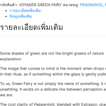
FAIRY
รหัสสินค้า:
VOYAGER GREEN FAIRY
หมวดหมู่:
FRAGRANCE
,
ชิ้น
รายละเอียดเพิ่มเติม
ข้อมูลเพิ่มเติม
รายละเอียดเพิ่มเติม
Some shades of green are not the bright greens of nature. 
explanation.
The image that comes to mind is the moment when drops of w
in that ritual, as if something within the glass is gently pul
To us, Green Fairy is not simply the name of something. It 
unsettling. It exists on a delicate line between perception
we are.
The cool clarity of Peppermint, blended with Estragon, gra