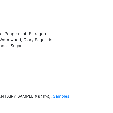
se, Peppermint, Estragon
 Wormwood, Clary Sage, Iris
kmoss, Sugar
N FAIRY SAMPLE
หมวดหมู่:
Samples