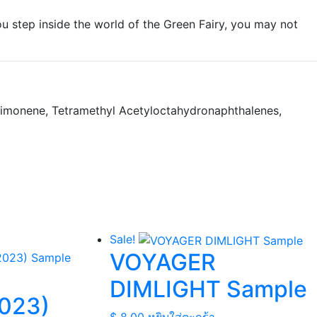
ou step inside the world of the Green Fairy, you may not
, Limonene, Tetramethyl Acetyloctahydronaphthalenes,
Sale!
VOYAGER
DIMLIGHT Sample
023)
$
8.00
หยิบใส่ตะกร้า