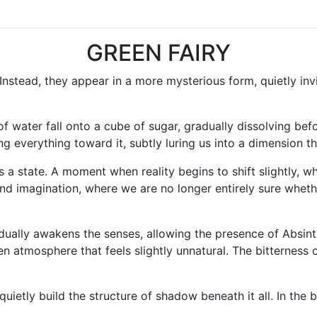
GREEN FAIRY
Instead, they appear in a more mysterious form, quietly inv
ater fall onto a cube of sugar, gradually dissolving before
ling everything toward it, subtly luring us into a dimension th
is a state. A moment when reality begins to shift slightly, 
 and imagination, where we are no longer entirely sure whet
dually awakens the senses, allowing the presence of Absint
atmosphere that feels slightly unnatural. The bitterness o
etly build the structure of shadow beneath it all. In the ba